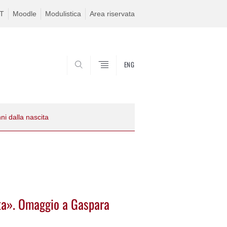
IT
Moodle
Modulistica
Area riservata
ENG
CERCA
i dalla nascita
ta». Omaggio a Gaspara