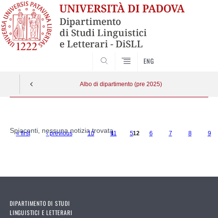
CERCA
ENG
Albo di dipartimento (pre 2025)
Vai
al
Spiacenti, nessuna notizia trovata
« first
‹ previous
10
…
4
11
5
12
6
7
8
9
contenuto
Pages
DIPARTIMENTO DI STUDI
LINGUISTICI E LETTERARI