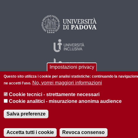
Impostazioni privacy
Questo sito utilizza i cookie per analisi statistiche: continuando la navigazion
No, vorrei maggiori informazioni
ne accetti l'uso.
© 2026 Università di Padova - Tutti i diritti riservati
Cookie tecnici - strettamente necessari
P.I. 00742430283 C.F. 80006480281
Cookie analitici - misurazione anonima audience
Informazioni su questo sito
Privacy policy
Salva preferenze
Accetta tutti i cookie
Revoca consenso