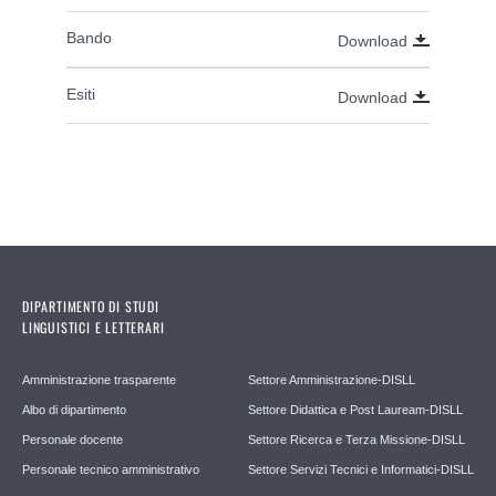
Bando
Download
Esiti
Download
DIPARTIMENTO DI STUDI
LINGUISTICI E LETTERARI
Amministrazione trasparente
Settore Amministrazione-DISLL
Albo di dipartimento
Settore Didattica e Post Lauream-DISLL
Personale docente
Settore Ricerca e Terza Missione-DISLL
Personale tecnico amministrativo
Settore Servizi Tecnici e Informatici-DISLL