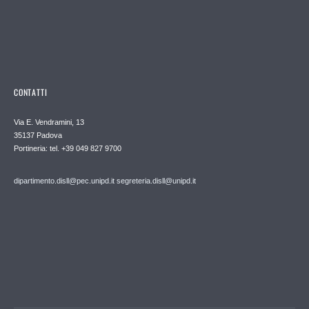
CONTATTI
Via E. Vendramini, 13
35137 Padova
Portineria: tel. +39 049 827 9700
dipartimento.disll@pec.unipd.it
segreteria.disll@unipd.it