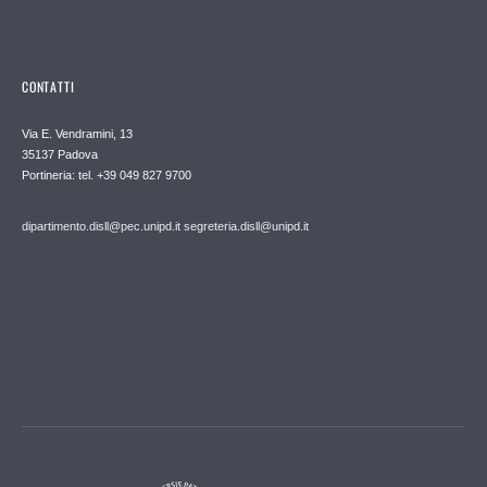
CONTATTI
Via E. Vendramini, 13
35137 Padova
Portineria: tel. +39 049 827 9700
dipartimento.disll@pec.unipd.it
segreteria.disll@unipd.it