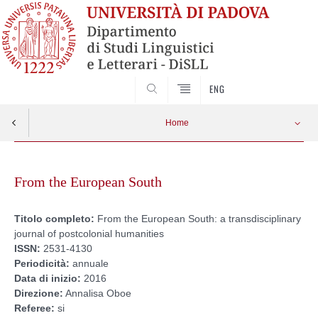
CERCA
ENG
Home
Skip
to
From the European South
content
Titolo completo:
From the European South: a transdisciplinary
journal of postcolonial humanities
ISSN:
2531-4130
Periodicità:
annuale
Data di inizio:
2016
Direzione:
Annalisa Oboe
Referee:
si