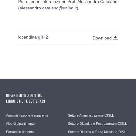
Per ulteriori informazioni: Prof. Alessandro Catalano
(
alessandro.catalano@unipd.it
)
locandina gilk 2
Download
DIPARTIMENTO DI STUDI
LINGUISTICI E LETTERARI
Amministrazione trasparente
Settore Amministrazione-DISLL
Albo di dipartimento
Settore Didattica e Post Lauream-DISLL
Personale docente
Settore Ricerca e Terza Missione-DISLL