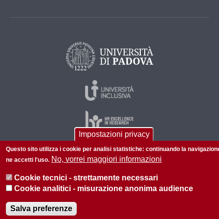
Impostazioni privacy
Questo sito utilizza i cookie per analisi statistiche: continuando la navigazion
No, vorrei maggiori informazioni
ne accetti l'uso.
© 2026 Università di Padova - Tutti i diritti riservati
P.I. 00742430283 C.F. 80006480281
Cookie tecnici - strettamente necessari
Cookie analitici - misurazione anonima audience
Informazioni su questo sito
Privacy policy
Salva preferenze