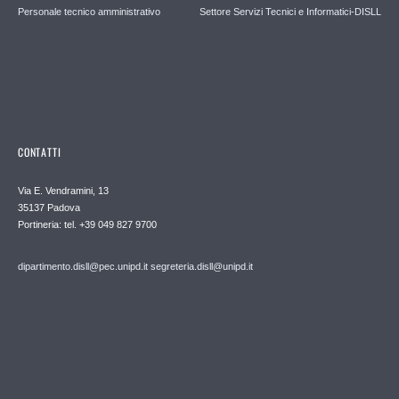
Personale tecnico amministrativo
Settore Servizi Tecnici e Informatici-DISLL
CONTATTI
Via E. Vendramini, 13
35137 Padova
Portineria: tel. +39 049 827 9700
dipartimento.disll@pec.unipd.it
segreteria.disll@unipd.it