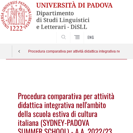
CERCA
ENG
Procedura comparativa per attività didattica integrativa nell'
Vai
al
contenuto
Procedura comparativa per attività
didattica integrativa nell'ambito
della scuola estiva di cultura
italiana (SYDNEY-PADOVA
SUMMER SCHOOL) - A.A. 2022/23