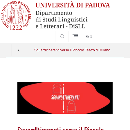
CERCA
ENG
SguardItineranti verso il Piccolo Teatro di Milano
Vai
al
contenuto
SguardItineranti verso il Piccolo