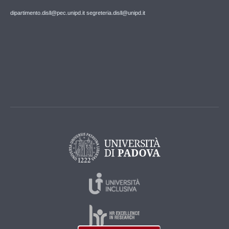
dipartimento.disll@pec.unipd.it
segreteria.disll@unipd.it