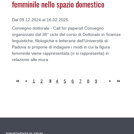
femminile nello spazio domestico
Dal 09.12.2024 al 16.02.2025
Convegno dottorale - Call for papersIl Convegno
organizzato dal 38° ciclo del corso di Dottorato in Scienze
linguistiche, filologiche e letterarie dell’Università di
Padova si propone di indagare i modi in cui la figura
femminile viene rappresentata (o si rappresenta) in
relazione alle mura
1
2
3
4
5
6
7
8
9
…
Pages
DIPARTIMENTO DI STUDI