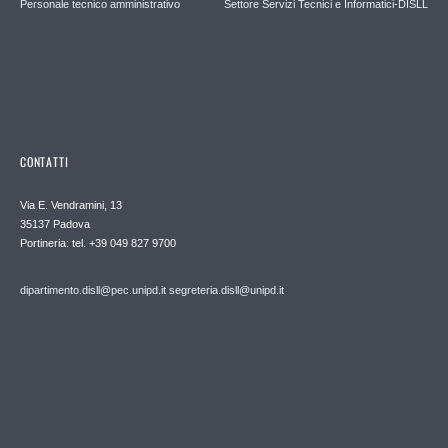
Personale tecnico amministrativo
Settore Servizi Tecnici e Informatici-DISLL
CONTATTI
Via E. Vendramini, 13
35137 Padova
Portineria: tel. +39 049 827 9700
dipartimento.disll@pec.unipd.it
segreteria.disll@unipd.it