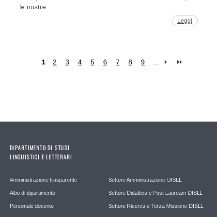
le nostre
Leggi
1
2
3
4
5
6
7
8
9
…
Pages
DIPARTIMENTO DI STUDI
LINGUISTICI E LETTERARI
Amministrazione trasparente
Settore Amministrazione-DISLL
Albo di dipartimento
Settore Didattica e Post Lauream-DISLL
Personale docente
Settore Ricerca e Terza Missione-DISLL