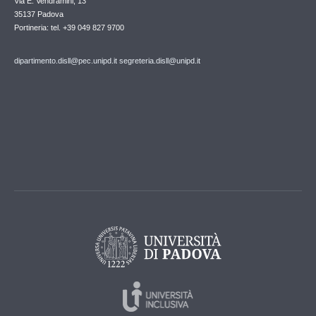
Via E. Vendramini, 13
35137 Padova
Portineria: tel. +39 049 827 9700
dipartimento.disll@pec.unipd.it
segreteria.disll@unipd.it