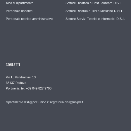
Albo di dipartimento
Settore Didattica e Post Lauream-DISLL
Personale docente
Settore Ricerca e Terza Missione-DISLL
Personale tecnico amministrativo
Settore Servizi Tecnici e Informatici-DISLL
CONTATTI
Via E. Vendramini, 13
35137 Padova
Portineria: tel. +39 049 827 9700
dipartimento.disll@pec.unipd.it
segreteria.disll@unipd.it