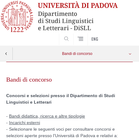
CERCA
ENG
Bandi di concorso
Skip
Bandi didattica, ricerca e altre tipologie
Apri menu
to
Bandi di concorso
content
Incarichi esterni
Concorsi e selezioni presso il Dipartimento di Studi
Linguistici e Letterari
Reclutamento personale docente
-
Bandi didattica, ricerca e altre tipologie
-
Incarichi esterni
- Selezionare le seguenti voci per consultare concorsi e
selezioni aperte presso l'Università di Padova e relativi a: